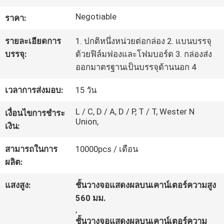
โรงงาน
Negotiable
ราคา:
รายละเอียดการ
1. ปกติหนึ่งหน่วยต่อกล่อง 2. แบนบรรจุ
ควบคุม
บรรจุ:
ด้วยฟิล์มฟองและโฟมบอร์ด 3. กล่องส่ง
ออกมาตรฐานเป็นบรรจุด้านนอก 4
คุณภาพ
เวลาการส่งมอบ:
15 วัน
ติดต่อ
L / C, D / A, D / P, T / T, Wester N
เงื่อนไขการชำระ
Union,
เงิน:
เรา
สามารถในการ
10000pcs / เดือน
ผลิต:
ข่าว
แสงสูง:
ชั้นวางจอแสดงผลบนเคาน์เตอร์ความสูง
560 มม.
คดี
,
ชั้นวางจอแสดงผลบนเคาน์เตอร์ความ